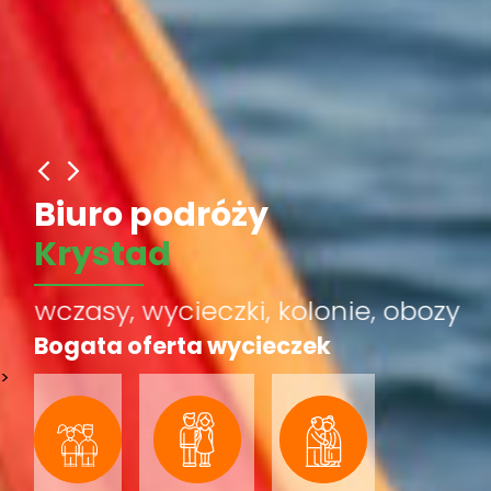
Biuro podróży
Krystad
wczasy, wycieczki, kolonie, obozy
Bogata oferta wycieczek
>