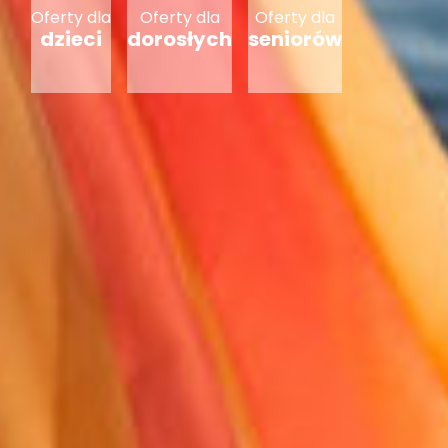
Oferty dla
Oferty dla
Oferty dla
dzieci
dorosłych
seniorów