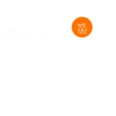
ży
Oferty dla
dzieci
kolonie,