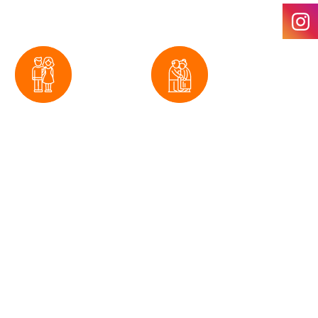
Oferty dla
Oferty dla
dorosłych
seniorów