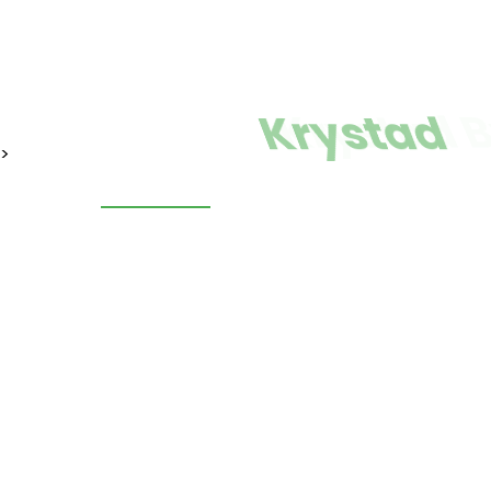
Biuro podró
Krystad
>
wczasy, wycieczki, 
obozy