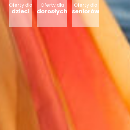
Oferty dla
Oferty dla
Oferty dla
dzieci
dorosłych
seniorów