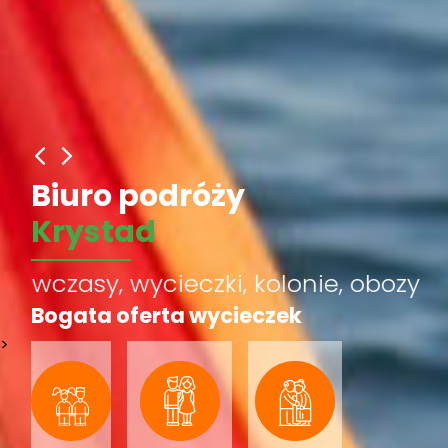
Biuro podróży
Krystad
wczasy, wycieczki, kolonie, obozy
Bogata oferta wycieczek
>