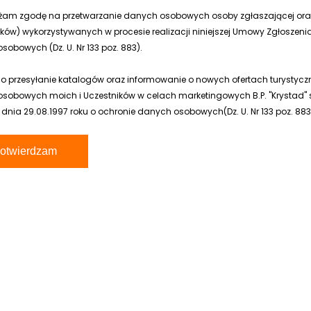
żam zgodę na przetwarzanie danych osobowych osoby zgłaszającej or
ików) wykorzystywanych w procesie realizacji niniejszej Umowy Zgłoszenia
obowych (Dz. U. Nr 133 poz. 883).
 o przesyłanie katalogów oraz informowanie o nowych ofertach turyst
sobowych moich i Uczestników w celach marketingowych B.P. "Krystad" s.c
 dnia 29.08.1997 roku o ochronie danych osobowych(Dz. U. Nr 133 poz. 883