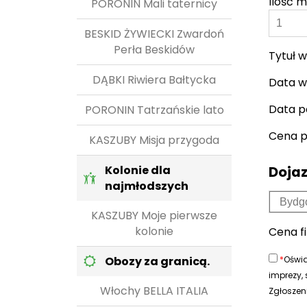
Ilość m
PORONIN Mali taternicy
BESKID ŻYWIECKI Zwardoń
Perła Beskidów
Tytuł w
DĄBKI Riwiera Bałtycka
Data w
Data p
PORONIN Tatrzańskie lato
Cena 
KASZUBY Misja przygoda
Kolonie dla
Dojaz
najmłodszych
KASZUBY Moje pierwsze
kolonie
Cena f
Obozy za granicą.
*
Oświa
imprezy,
Włochy BELLA ITALIA
Zgłoszen