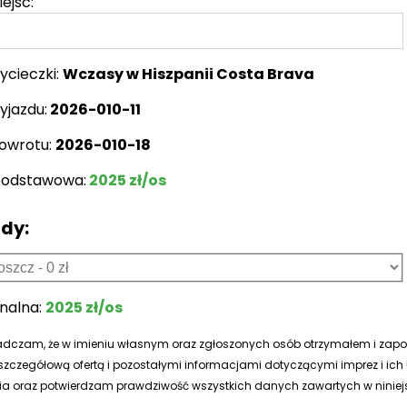
iejsc:
ycieczki:
Wczasy w Hiszpanii Costa Brava
yjazdu:
2026-010-11
owrotu:
2026-010-18
podstawowa:
2025 zł/os
dy:
inalna:
2025 zł/os
dczam, że w imieniu własnym oraz zgłoszonych osób otrzymałem i zapo
 szczegółową ofertą i pozostałymi informacjami dotyczącymi imprez i i
ia oraz potwierdzam prawdziwość wszystkich danych zawartych w niniejs