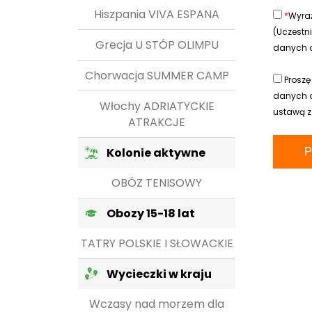
Hiszpania VIVA ESPANA
*
Wyra
(Uczestn
Grecja U STÓP OLIMPU
danych os
Chorwacja SUMMER CAMP
Proszę
danych o
Włochy ADRIATYCKIE
ustawą z
ATRAKCJE
Kolonie aktywne
OBÓZ TENISOWY
Obozy 15-18 lat
TATRY POLSKIE I SŁOWACKIE
Wycieczki w kraju
Wczasy nad morzem dla